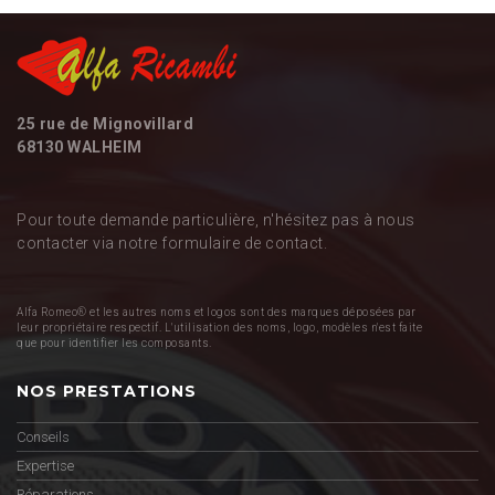
25 rue de Mignovillard
68130 WALHEIM
Pour toute demande particulière, n'hésitez pas à nous
contacter via notre formulaire de contact.
Alfa Romeo® et les autres noms et logos sont des marques déposées par
leur propriétaire respectif. L'utilisation des noms, logo, modèles n'est faite
que pour identifier les composants.
NOS PRESTATIONS
Conseils
Expertise
Réparations