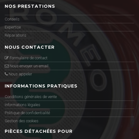
NOS PRESTATIONS
Conseils
Expertise
Réparations
NOUS CONTACTER
Formulaire de contact
Nous envoyer un email
Nous appeler
INFORMATIONS PRATIQUES
Conditions générales de vente
Informations légales
Politique de confidentialité
Gestion des cookies
PIÈCES DÉTACHÉES POUR