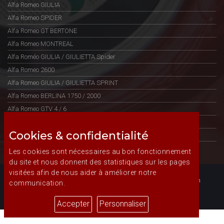
Alfa Romeo GIULIA
Alfa Romeo SPIDER
Alfa Romeo GT BERTONE
Alfa Romeo MONTREAL
Alfa Roméo GIULIA / GIULIETTA Spider
Alfa Romeo 2600
Alfa Romeo GIULIA / GIULIETTA SPRINT
Alfa Romeo BERLINA 1750 / 2000
Alfa Romeo GTV 4 / 6
Alfa Romeo 75
Cookies & confidentialité
Alfa SUD SPRINT
Alfa Romeo GIULIA / GIULIETTA SS
Les cookies sont nécessaires au bon fonctionnement
du site et nous donnent des statistiques sur les pages
visitées afin de nous aider à améliorer notre
© Copyright www.alfa-ricambi.fr - Tous droits de reproduction
communication.
réservés.
Accepter
Personnaliser