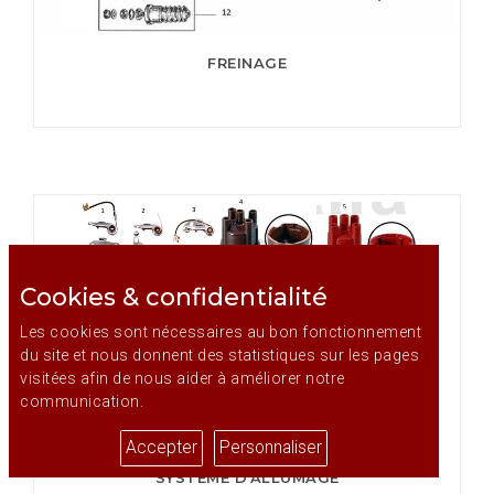
FREINAGE
Cookies & confidentialité
Les cookies sont nécessaires au bon fonctionnement
du site et nous donnent des statistiques sur les pages
visitées afin de nous aider à améliorer notre
communication.
Accepter
Personnaliser
SYSTEME D'ALLUMAGE