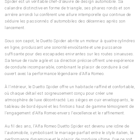
Spider est un véritable chef-d'œuvre de design automobile. Sa
calandre distinctive en forme de triangle, ses phares ronds et son
arrière arrondi lui confèrent une allure intemporelle qui continue de
séduire les passionnés d'automobiles des décennies après son
lancement.
Sous son capot, le Duetto Spider abrite un moteur à quatre cylindres
en ligne, produisant une sonorité envoûtante et une puissance
suffisante pour des escapades enivrantes sur les routes sinueuses.
Sa tenue de route agile et sa direction précise offrent une expérience
de conduite incomparable, combinant le plaisir de conduire à ciel
ouvert avec la performance légendaire d'Alfa Romeo.
À l'intérieur, le Duetto Spider offre un habitacle raffiné et confortable,
où chaque détail est soigneusement conçu pour créer une
atmosphère de luxe décontracté. Les sièges en cuir enveloppants, le
tableau de bord épuré et les finitions haut de gamme témoignent de
l'engagement d'Alfa Romeo envers l'excellence et le raffinement.
Au fil des ans, l'Alfa Romeo Duetto Spider est devenu une icône de
l'automobile, symbolisant le mariage parfait entre le style italien, la
performance dynamique et le plaisir de conduire ultime. Que ce soit