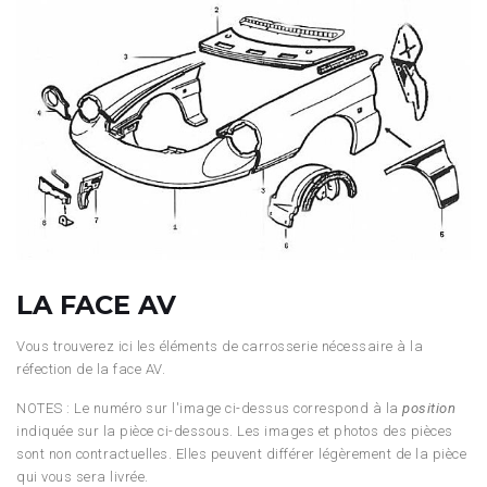
LA FACE AV
Vous trouverez ici les éléments de carrosserie nécessaire à la
réfection de la face AV.
NOTES : Le numéro sur l'image ci-dessus correspond à la
position
indiquée sur la pièce ci-dessous. Les images et photos des pièces
sont non contractuelles. Elles peuvent différer légèrement de la pièce
qui vous sera livrée.