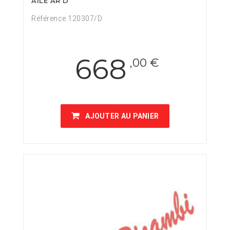
AILE AR D
Référence 120307/D
668
,00 €
AJOUTER AU PANIER