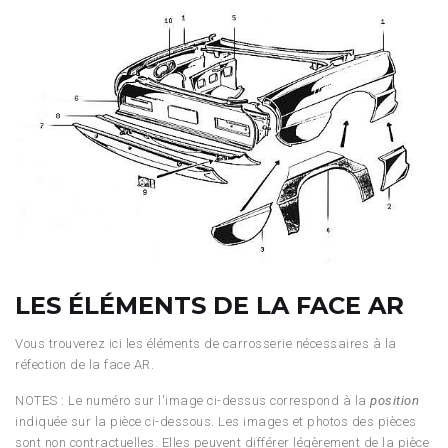
LES ÉLÉMENTS DE LA FACE AR
Vous trouverez ici les éléments de carrosserie nécessaires à la
réfection de la face AR.
NOTES : Le numéro sur l'image ci-dessus correspond à la
position
indiquée sur la pièce ci-dessous. Les images et photos des pièces
sont non contractuelles. Elles peuvent différer légèrement de la pièce