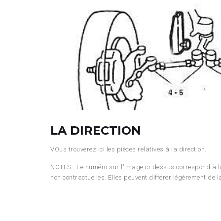
LA DIRECTION
VOus trouverez ici les pièces relatives à la direction.
NOTES : Le numéro sur l'image ci-dessus correspond à 
non contractuelles. Elles peuvent différer légèrement de la