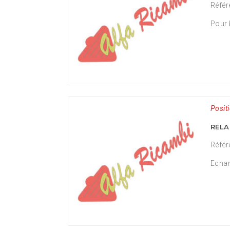
Référ
Pour 
Positi
RELA
Référ
Echan