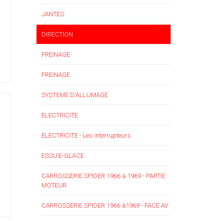
JANTES
DIRECTION
FREINAGE
FREINAGE
SYSTEME D'ALLUMAGE
ELECTRICITE
ELECTRICITE - Les interrupteurs
ESSUIE-GLACE
CARROSSERIE SPIDER 1966 à 1969 - PARTIE
MOTEUR
CARROSSERIE SPIDER 1966 à1969 - FACE AV