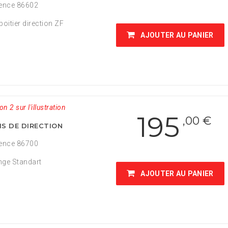
ence 86602
boitier direction ZF
AJOUTER AU PANIER
on 2 sur l'illustration
195
,00 €
IS DE DIRECTION
ence 86700
ge Standart
AJOUTER AU PANIER