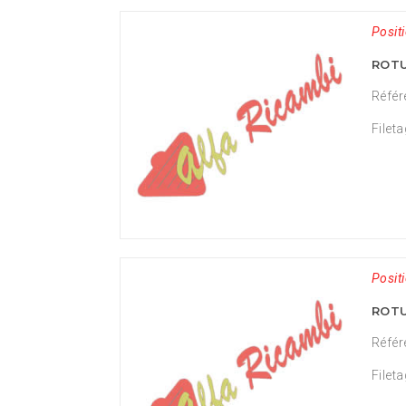
Positi
ROTU
Référ
Fileta
Positi
ROTU
Référ
Filet