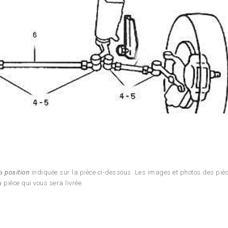
la
position
indiquée sur la pièce ci-dessous. Les images et photos des piè
 pièce qui vous sera livrée.