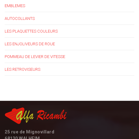
EMBLEMES
AUTOCOLLANTS
LES PLAQUETTES COULEURS
LES ENJOLIVEURS DE ROUE
POMMEAU DE LEVIER DE VITESSE
LES RETROVISEURS
25 rue de Mignovillard
68130 WALHEIM