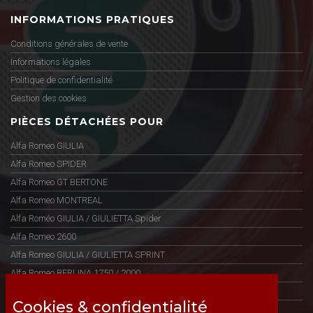
INFORMATIONS PRATIQUES
Conditions générales de vente
Informations légales
Politique de confidentialité
Gestion des cookies
PIÈCES DÉTACHÉES POUR
Alfa Romeo GIULIA
Alfa Romeo SPIDER
Alfa Romeo GT BERTONE
Alfa Romeo MONTREAL
Alfa Roméo GIULIA / GIULIETTA Spider
Alfa Romeo 2600
Alfa Romeo GIULIA / GIULIETTA SPRINT
Alfa Romeo BERLINA 1750 / 2000
Alfa Romeo GTV 4 / 6
Cookies & confidentialité
Alfa Romeo 75